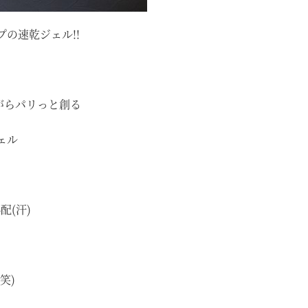
の速乾ジェル!!
がらパリっと創る
ェル
配(汗)
笑)