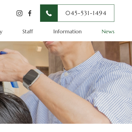
045-531-1494
y
Staff
Information
News