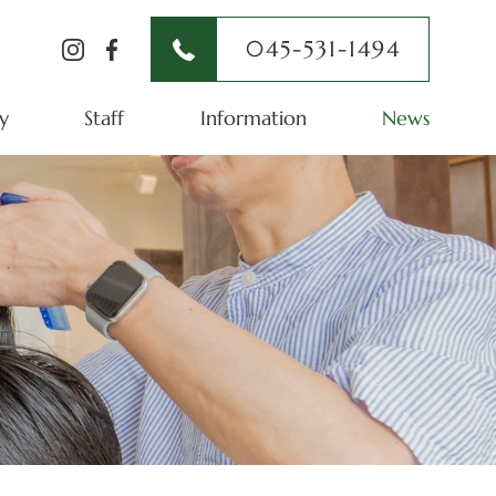
045-531-1494
y
Staff
Information
News