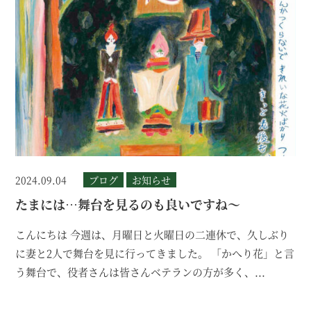
2024.09.04
ブログ
お知らせ
たまには…舞台を見るのも良いですね～
こんにちは 今週は、月曜日と火曜日の二連休で、久しぶり
に妻と2人で舞台を見に行ってきました。 「かへり花」と言
う舞台で、役者さんは皆さんベテランの方が多く、...