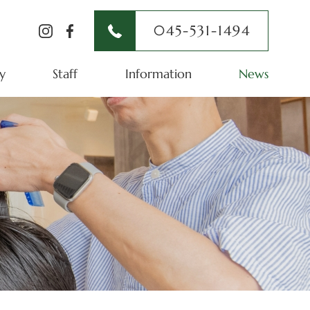
045-531-1494
y
Staff
Information
News